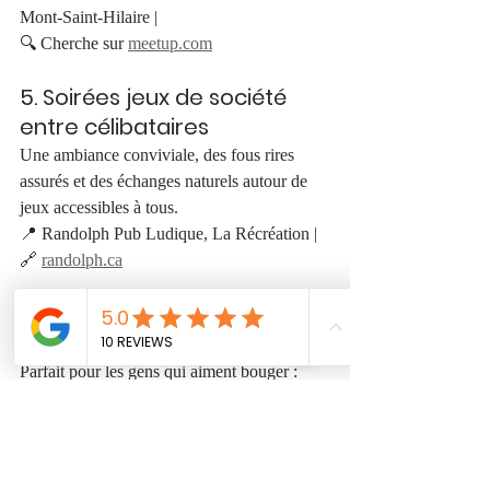
Mont-Saint-Hilaire | 
🔍 Cherche sur 
meetup.com
5. Soirées jeux de société 
entre célibataires
Une ambiance conviviale, des fous rires 
assurés et des échanges naturels autour de 
jeux accessibles à tous.
📍 Randolph Pub Ludique, La Récréation | 
🔗 
randolph.ca
6. Soirées dansantes – salsa, 
swing et plus
Parfait pour les gens qui aiment bouger : 
danse en duo, changement de partenaires, 
flirt léger sur la piste... Pas besoin d’être un 
pro !