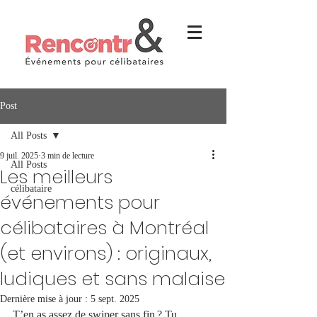
Post
All Posts
9 juil. 2025
3 min de lecture
All Posts
Les meilleurs
célibataire
événements pour
célibataires à Montréal
(et environs) : originaux,
ludiques et sans malaise
Dernière mise à jour :
5 sept. 2025
T’en as assez de swiper sans fin ? Tu 