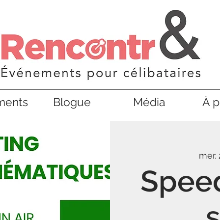
ments
Blogue
Média
À p
mer. 
Speed