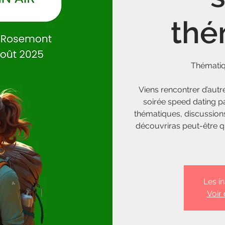
thé
Thématiqu
Viens rencontrer d’autr
soirée speed dating p
thématiques, discussion
découvriras peut-être q
Les i
Voir