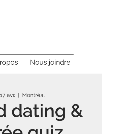
ropos
Nous joindre
 17 avr.
  |  
Montréal
 dating &
rée quiz