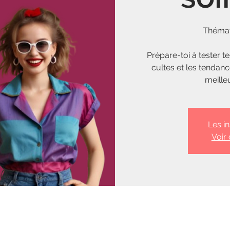
Thémat
Prépare-toi à tester te
cultes et les tendan
meille
Les i
Voir