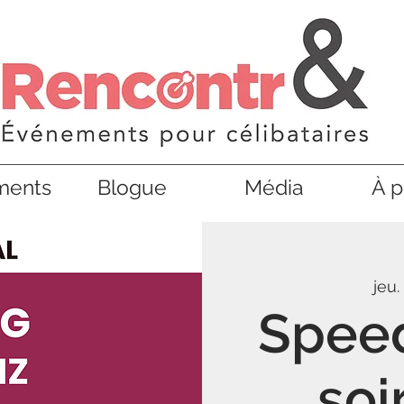
ments
Blogue
Média
À p
jeu.
Speed
soi