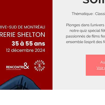
Thématique : Clas
Plonges dans l’univer
notre quiz spécial fê
passionnés de films fes
ensemble l’esprit des 
Au
Voir