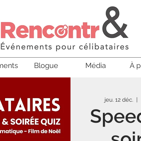
ments
Blogue
Média
À p
jeu. 12 déc.
  |  
Speed
soi