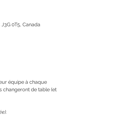
QC J3G 0T5, Canada
leur équipe à chaque 
 changeront de table (et 
ée).