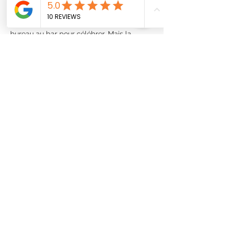
L'HISTOIRE DU MEURTRE ET MYSTÈRE
C’est l’anniversaire de Marc-Antoine, et 
pour l’occasion, il a réuni ses collègues de 
bureau au bar pour célébrer. Mais la 
soirée tourne au drame lorsqu’un terrible 
crime est commis… Sauras-tu découvrir ce 
qui s’est réellement passé et démasquer 
le coupable ?
L'histoire est réalisé par l'entreprise À vos…
Afficher plus
Partager cet événement